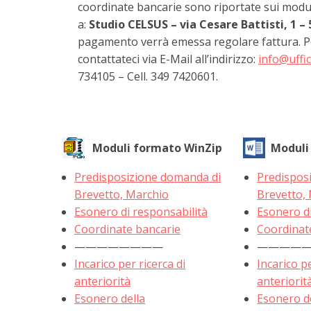
coordinate bancarie sono riportate sui modul
a:
Studio CELSUS – via Cesare Battisti, 1 
pagamento verrà emessa regolare fattura. P
contattateci via E-Mail all’indirizzo:
info@uffic
734105 – Cell. 349 7420601.
Moduli formato WinZip
Moduli
Predisposizione domanda di
Predispos
Brevetto, Marchio
Brevetto,
Esonero di responsabilità
Esonero di
Coordinate bancarie
Coordinat
————————
————
Incarico per ricerca di
Incarico pe
anteriorità
anteriorit
Esonero della
Esonero d