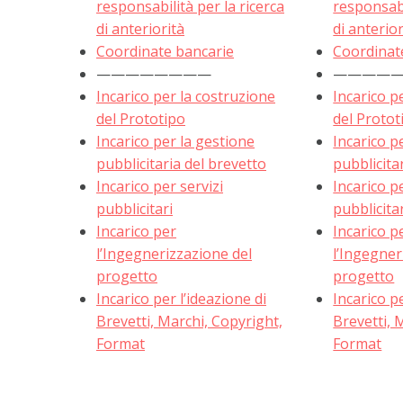
responsabilità per la ricerca
responsabi
di anteriorità
di anterior
Coordinate bancarie
Coordinat
————————
————
Incarico per la costruzione
Incarico p
del Prototipo
del Protot
Incarico per la gestione
Incarico p
pubblicitaria del brevetto
pubblicita
Incarico per servizi
Incarico pe
pubblicitari
pubblicita
Incarico per
Incarico p
l’Ingegnerizzazione del
l’Ingegner
progetto
progetto
Incarico per l’ideazione di
Incarico pe
Brevetti, Marchi, Copyright,
Brevetti, 
Format
Format