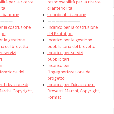
lità per la ricerca
responsabilità per la ricerca
ità
di anteriorità
e bancarie
Coordinate bancarie
————
————————
er la costruzione
Incarico per la costruzione
ipo
del Prototipo
er la gestione
Incarico per la gestione
ria del brevetto
pubblicitaria del brevetto
r servizi
Incarico per servizi
ri
pubblicitari
er
Incarico per
izzazione del
l’Ingegnerizzazione del
progetto
r l’ideazione di
Incarico per l’ideazione di
Marchi, Copyright,
Brevetti, Marchi, Copyright,
Format