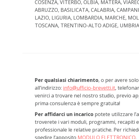
COSENZA, VITERBO, OLBIA, MATERA, VIAREG
ABRUZZO, BASILICATA, CALABRIA, CAMPANI
LAZIO, LIGURIA, LOMBARDIA, MARCHE, MOLI
TOSCANA, TRENTINO-ALTO ADIGE, UMBRIA, V
Per qualsiasi chiarimento
, o per avere solo
all’indirizzo:
info@ufficio-brevetti.it
, telefona
venirci a trovare nel nostro studio, previo 
prima consulenza è sempre gratuita!
Per affidarci un incarico
potete utilizzare l’
troverete i vari moduli, programmi, recapiti e
professionale le relative pratiche. Per richi
spedire l’apposito
MODULO ELETTRONICO
.