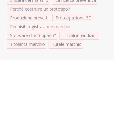
L'utilità del marchio
La ricerca preventiva
Perchè costruire un prototipo?
Produzione brevetti
Prototipazione 3D
Requisiti registrazione marchio
Software che "rippano"
Tiscali in giudizio...
Titolarità marchio
Tutele marchio