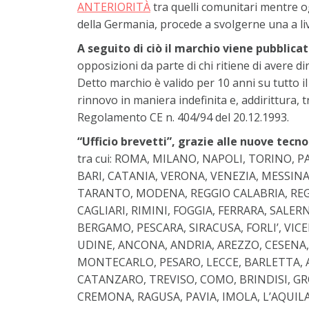
ANTERIORITÀ
tra quelli comunitari mentre ogn
della Germania, procede a svolgerne una a liv
A seguito di ciò il marchio viene pubblica
opposizioni da parte di chi ritiene di avere di
Detto marchio è valido per 10 anni su tutto i
rinnovo in maniera indefinita e, addirittura, 
Regolamento CE n. 404/94 del 20.12.1993.
“Ufficio brevetti”, grazie alle nuove tecn
tra cui: ROMA, MILANO, NAPOLI, TORINO, 
BARI, CATANIA, VERONA, VENEZIA, MESSINA
TARANTO, MODENA, REGGIO CALABRIA, REG
CAGLIARI, RIMINI, FOGGIA, FERRARA, SALE
BERGAMO, PESCARA, SIRACUSA, FORLI’, VIC
UDINE, ANCONA, ANDRIA, AREZZO, CESENA
MONTECARLO, PESARO, LECCE, BARLETTA, AL
CATANZARO, TREVISO, COMO, BRINDISI, GR
CREMONA, RAGUSA, PAVIA, IMOLA, L’AQUIL