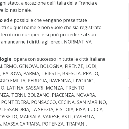
i stato, a eccezione dell’Italia della Francia e
ello nazionale.
to
ed è possibile che vengano presentate
ritti su quel nome e non vuole che sia registrato.
l territorio europeo e si può procedere al suo
tramandarne i diritti agli eredi, NORMATIVA:
ologie
, opera con successo in tutte le città italiane
PALERMO, GENOVA, BOLOGNA, FIRENZE, LODI,
, PADOVA, PARMA, TRIESTE, BRESCIA, PRATO,
GIO EMILIA, PERUGIA, RAVENNA, LIVORNO,
RNO, LATINA, SASSARI, MONZA, TRENTO,
ENZA, TERNI, BOLZANO, PIACENZA, NOVARA,
, PONTEDERA, PONSACCO, CECINA, SAN MARINO,
ESSANDRIA, LA SPEZIA, PISTOIA, PISA, LUCCA,
OSSETO, MARSALA, VARESE, ASTI, CASERTA,
A, MASSA CARRARA, POTENZA, TRAPANI,