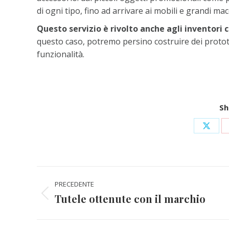
di ogni tipo, fino ad arrivare ai mobili e grandi mac
Questo servizio è rivolto anche agli inventori 
questo caso, potremo persino costruire dei prototipi
funzionalità.
Sh
Condi
su
X
Naviga
PRECEDENTE
tra
Tutele ottenute con il marchio
Post
precedente:
i