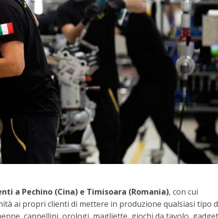
denti a Pechino (Cina) e Timisoara (Romania)
, con cui
tà ai propri clienti di mettere in produzione qualsiasi tipo d
enne, cappellini, orologi, magliette, giochi da tavolo, gadge