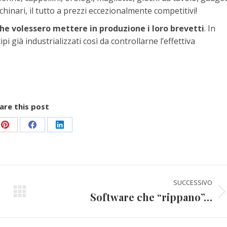
chinari, il tutto a prezzi eccezionalmente competitivi!
che volessero mettere in produzione i loro brevetti
. In
 già industrializzati così da controllarne l’effettiva
are this post
vidi
Condividi
Condividi
Condividi
su
su
su
Pinterest
Facebook
LinkedIn
SUCCESSIVO
Software che “rippano”…
Prossimo
post: