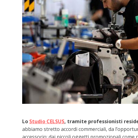
Lo
Studio CELSUS
, tramite professionisti resi
abbiamo stretto accordi commerciali, da l’opportuni
accessorio: dai piccoli oggetti promozionali come p