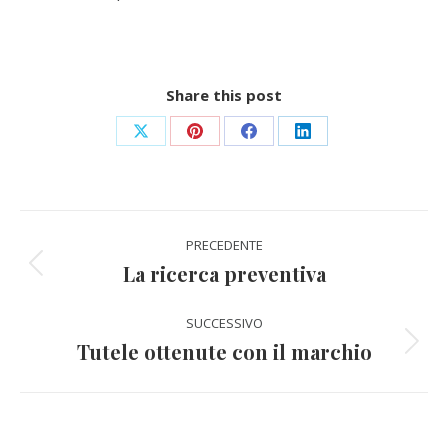
Share this post
Condividi
Condividi
Condividi
Condividi
su
su
su
su
X
Pinterest
Facebook
LinkedIn
Naviga
PRECEDENTE
tra
La ricerca preventiva
Post
precedente:
i
SUCCESSIVO
Tutele ottenute con il marchio
post
Prossimo
post: