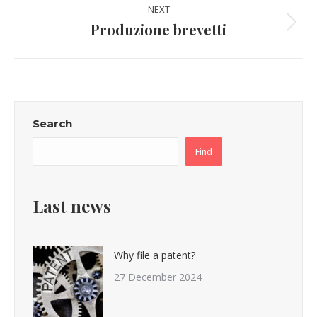
NEXT
Produzione brevetti
Next
post:
Search
Find
Last news
Why file a patent?
27 December 2024