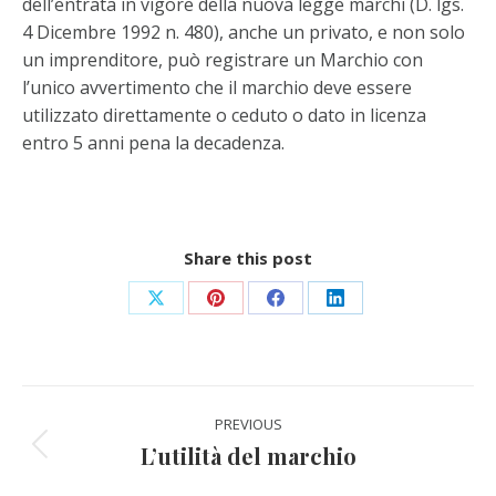
dell’entrata in vigore della nuova legge marchi (D. lgs.
4 Dicembre 1992 n. 480), anche un privato, e non solo
un imprenditore, può registrare un Marchio con
l’unico avvertimento che il marchio deve essere
utilizzato direttamente o ceduto o dato in licenza
entro 5 anni pena la decadenza.
Share this post
Share
Share
Share
Share
on
on
on
on
X
Pinterest
Facebook
LinkedIn
Post
PREVIOUS
navigation
L’utilità del marchio
Previous
post: